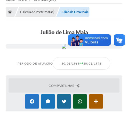
Poder Executivo
Galeria de Prefeitos(as)
Julião de Lima Maia
Legislação
Transparência
Julião de Lima Maia
Câmara Municipal
Ouvidoria
e-SIC
PERÍODO DE ATUAÇÃO
30/01/1969
30/01/1973
Tributação
Diário Oficial
COMPARTILHAR
Outros Editais
Plano de Contratações Anual
Portal da Privacidade