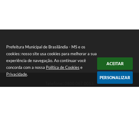
PNAB (Política Nacional Aldir Blanc)
Formulário
Agenda
Contato
Prefeitura Municipal de Brasilândia - MS e os
cookies: nosso site usa cookies para melhorar a sua
experiência de navegação. Ao continuar você
ACEITAR
concorda com a nossa
Política de Cookies
e
Privacidade
.
PERSONALIZAR
Telefone: 0800 067 0053
Endereço: Rua Elviro Mancini, n° 530, Centro | CEP: 79670-000
Atendimento das 07:00 até 13:00 (MS)
CNPJ: 03.184.058/0001-20
Prefeitura Municipal de Brasilândia - MS
Versão do Sistema:
3.5.3 - 19/06/2026
Portal atualizado em:
06/08/2026 11:11
Dados Abertos