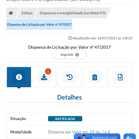
Poder Executivo
Editais
Dispensas e Inexigibilidade (Lei 8666/93)
Legislação
Dispensa de Licitação por Valor nº 47/2017
Transparência
Atualizado em: 16/07/2021 às 13h55
Câmara Municipal
Dispensa de Licitação por Valor nº 47/2017
Ouvidoria
Imprimir
e-SIC
1
Tributação
Diário Oficial
Detalhes
Outros Editais
Plano de Contratações Anual
Situação
RATIFICADA
Portal da Privacidade
Modalidade
Dispensa por Valor art. 24 inc. I e II