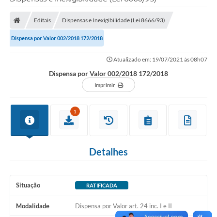
Poder Executivo
Editais
Dispensas e Inexigibilidade (Lei 8666/93)
Legislação
Dispensa por Valor 002/2018 172/2018
Transparência
Atualizado em: 19/07/2021 às 08h07
Câmara Municipal
Dispensa por Valor 002/2018 172/2018
Ouvidoria
Imprimir
e-SIC
1
Tributação
Diário Oficial
Detalhes
Outros Editais
Plano de Contratações Anual
Situação
RATIFICADA
Portal da Privacidade
Modalidade
Dispensa por Valor art. 24 inc. I e II