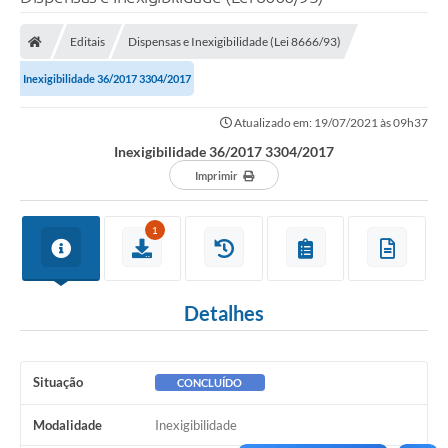
Poder Executivo
Editais
Dispensas e Inexigibilidade (Lei 8666/93)
Legislação
Inexigibilidade 36/2017 3304/2017
Transparência
Atualizado em: 19/07/2021 às 09h37
Câmara Municipal
Inexigibilidade 36/2017 3304/2017
Ouvidoria
Imprimir
e-SIC
1
Tributação
Diário Oficial
Detalhes
Outros Editais
Plano de Contratações Anual
Situação
CONCLUÍDO
Portal da Privacidade
Modalidade
Inexigibilidade