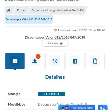
Poder Executivo
Editais
Dispensas e Inexigibilidade (Lei 8666/93)
Legislação
Dispensa por Valor 012/2018 847/2018
Transparência
Atualizado em: 19/07/2021 às 10h20
Câmara Municipal
Dispensa por Valor 012/2018 847/2018
Ouvidoria
Imprimir
e-SIC
1
Tributação
Diário Oficial
Detalhes
Outros Editais
Plano de Contratações Anual
Situação
RATIFICADA
Portal da Privacidade
Modalidade
Dispensa por Valor art. 24 inc. I e II