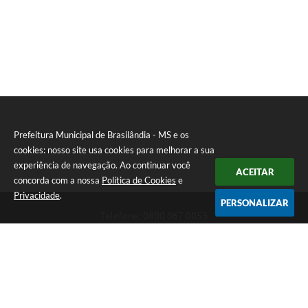
Prefeitura Municipal de Brasilândia - MS e os
cookies: nosso site usa cookies para melhorar a sua
experiência de navegação. Ao continuar você
ACEITAR
concorda com a nossa
Política de Cookies
e
Privacidade
.
PERSONALIZAR
Telefone: 0800 067 0053
Endereço: Rua Elviro Mancini, n° 530, Centro | CEP: 79670-000
Atendimento das 07:00 até 13:00 (MS)
CNPJ: 03.184.058/0001-20
Prefeitura Municipal de Brasilândia - MS