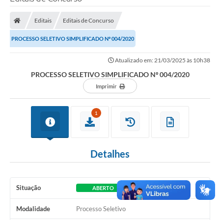
Poder Executivo
Editais
Editais de Concurso
Legislação
PROCESSO SELETIVO SIMPLIFICADO Nº 004/2020
Transparência
Atualizado em: 21/03/2025 às 10h38
Câmara Municipal
PROCESSO SELETIVO SIMPLIFICADO Nº 004/2020
Ouvidoria
Imprimir
e-SIC
1
Tributação
Diário Oficial
Detalhes
Outros Editais
Plano de Contratações Anual
Situação
ABERTO
Portal da Privacidade
Modalidade
Processo Seletivo