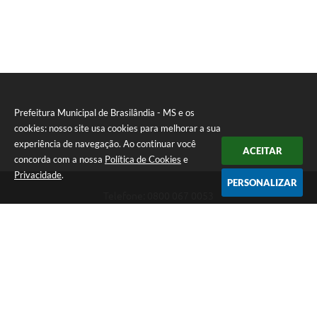
Prefeitura Municipal de Brasilândia - MS e os
cookies: nosso site usa cookies para melhorar a sua
experiência de navegação. Ao continuar você
ACEITAR
concorda com a nossa
Política de Cookies
e
Privacidade
.
PERSONALIZAR
Telefone: 0800 067 0053
Endereço: Rua Elviro Mancini, n° 530, Centro | CEP: 79670-000
Atendimento das 07:00 até 13:00 (MS)
CNPJ: 03.184.058/0001-20
Prefeitura Municipal de Brasilândia - MS
Versão do Sistema:
3.5.3 - 19/06/2026
Portal atualizado em:
06/08/2026 11:11
Dados Abertos