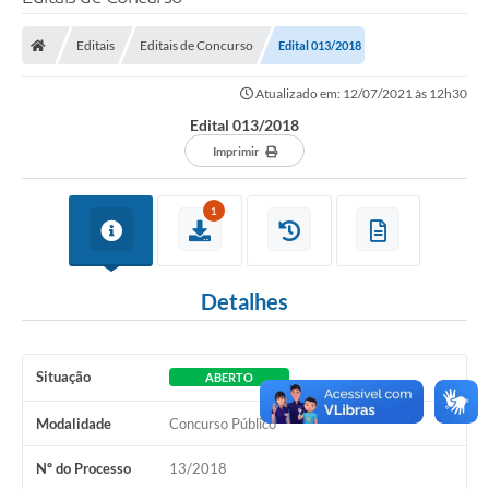
Poder Executivo
Editais
Editais de Concurso
Edital 013/2018
Legislação
Atualizado em: 12/07/2021 às 12h30
Transparência
Edital 013/2018
Câmara Municipal
Imprimir
Ouvidoria
1
e-SIC
Tributação
Detalhes
Diário Oficial
Outros Editais
Situação
ABERTO
Plano de Contratações Anual
Modalidade
Concurso Público
Portal da Privacidade
Nº do Processo
13/2018