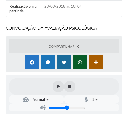
PNAB (Política Nacional Aldir Blanc)
Realização em a
23/03/2018 às 10h04
partir de
Formulário
Agenda
CONVOCAÇÃO DA AVALIAÇÃO PSICOLÓGICA
Contato
COMPARTILHAR