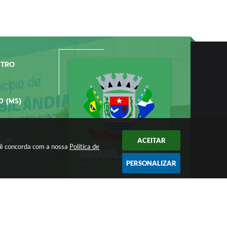
NTRO
0 (MS)
V.BR
ACEITAR
ocê concorda com a nossa
Política de
PERSONALIZAR
/2026 11:11