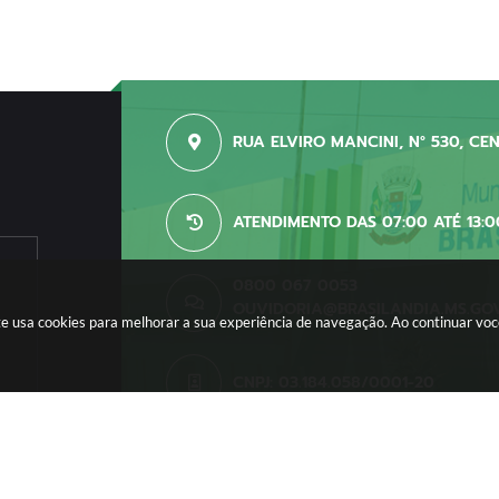
RUA ELVIRO MANCINI, N° 530, CE
ATENDIMENTO DAS 07:00 ATÉ 13:0
0800 067 0053
OUVIDORIA@BRASILANDIA.MS.GO
site usa cookies para melhorar a sua experiência de navegação. Ao continuar v
CNPJ: 03.184.058/0001-20
o do Sistema:
3.5.3 - 19/06/2026
Portal atualizado em:
06/08