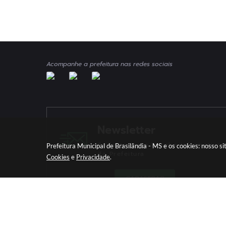
Acompanhe a prefeitura nas redes sociais
Newsletter
Cadastre-se e Receba Informativos
Prefeitura Municipal de Brasilândia - MS e os cookies: nosso 
da Prefeitura
Cookies
e
Privacidade
.
CADASTRAR
Versã