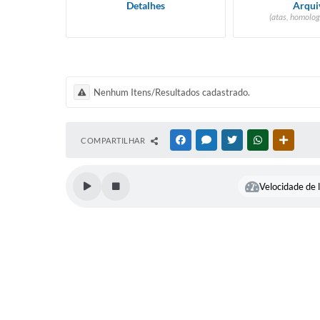
Detalhes
Arqui
(atas, homolog
Nenhum Itens/Resultados cadastrado.
COMPARTILHAR
FACEBOOK
MESSENGER
TWITTER
WHATSAPP
OUTRAS
Velocidade de l