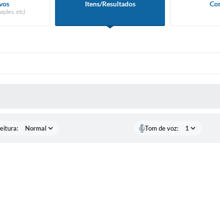
vos
Itens/Resultados
Con
ações, etc)
 MÍDIAS
eitura:
Tom de voz: