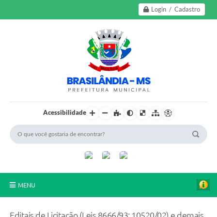
Login / Cadastro
Acessibilidade
MENU
A Nossa Cidade
Editais de Licitação (Leis 8666/93; 10520/02) e demais