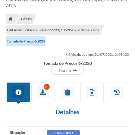
atos
Poder Executivo
Legislação
Editais
Transparência
Editais de Licitação (Leis 8666/93; 10520/02) e demais atos
Câmara Municipal
Tomada de Preços 6/2020
Ouvidoria
Atualizado em: 21/07/2021 às 08h20
Tomada de Preços 6/2020
e-SIC
Imprimir
Tributação
23
Diário Oficial
Outros Editais
Detalhes
Plano de Contratações Anual
Portal da Privacidade
Situação
CONCLUÍDO