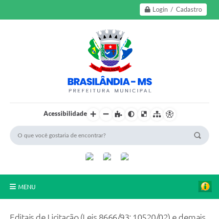
Login / Cadastro
Acessibilidade
MENU
A Nossa Cidade
Editais de Licitação (Leis 8666/93; 10520/02) e demais