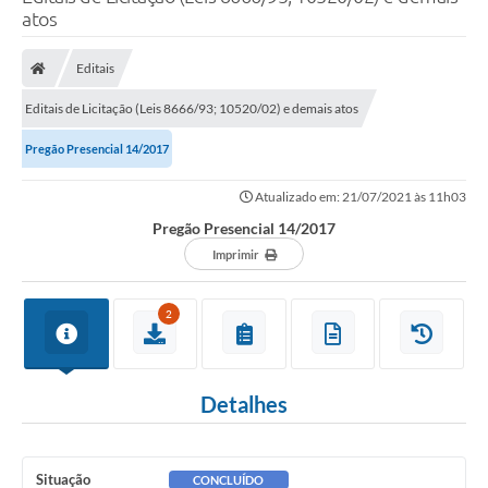
atos
Poder Executivo
Legislação
Editais
Transparência
Editais de Licitação (Leis 8666/93; 10520/02) e demais atos
Câmara Municipal
Pregão Presencial 14/2017
Ouvidoria
Atualizado em: 21/07/2021 às 11h03
Pregão Presencial 14/2017
e-SIC
Imprimir
Tributação
2
Diário Oficial
Outros Editais
Detalhes
Plano de Contratações Anual
Portal da Privacidade
Situação
CONCLUÍDO