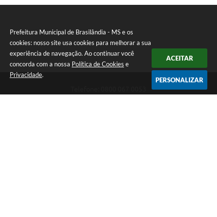
Prefeitura Municipal de Brasilândia - MS e os
cookies: nosso site usa cookies para melhorar a sua
experiência de navegação. Ao continuar você
ACEITAR
concorda com a nossa
Política de Cookies
e
Privacidade
.
PERSONALIZAR
Telefone: 0800 067 0053
Endereço: Rua Elviro Mancini, n° 530, Centro | CEP: 79670-000
Atendimento das 07:00 até 13:00 (MS)
CNPJ: 03.184.058/0001-20
Prefeitura Municipal de Brasilândia - MS
Versão do Sistema:
3.5.3 - 19/06/2026
Portal atualizado em:
06/08/2026 11:11
Dados Abertos
Copyright Instar - 2006-2026. Todos os direitos reservados -
Instar Tecnologia