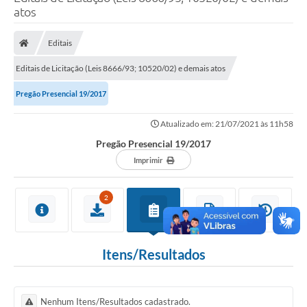
atos
Poder Executivo
Legislação
Editais
Transparência
Editais de Licitação (Leis 8666/93; 10520/02) e demais atos
Câmara Municipal
Pregão Presencial 19/2017
Ouvidoria
Atualizado em: 21/07/2021 às 11h58
Pregão Presencial 19/2017
e-SIC
Imprimir
Tributação
2
Diário Oficial
Outros Editais
Itens/Resultados
Plano de Contratações Anual
Portal da Privacidade
Nenhum Itens/Resultados cadastrado.