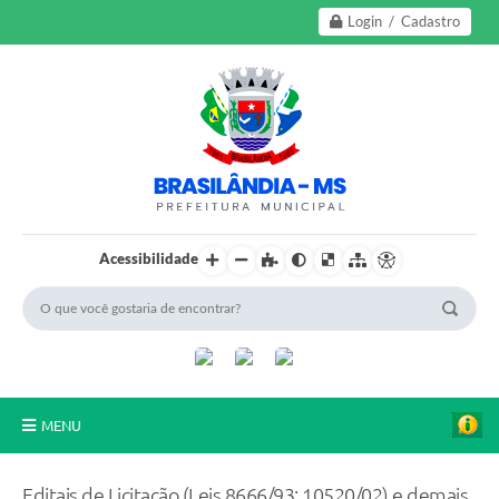
Login / Cadastro
Acessibilidade
MENU
A Nossa Cidade
Editais de Licitação (Leis 8666/93; 10520/02) e demais