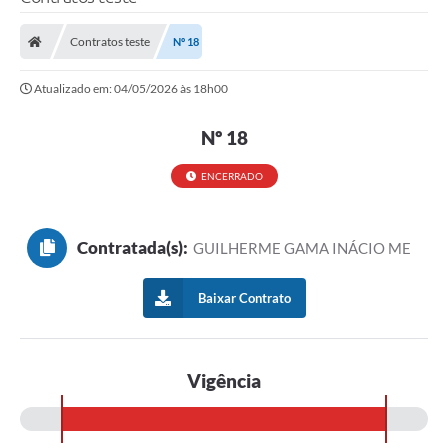
Poder Executivo
Contratos teste
Nº 18
Legislação
Atualizado em: 04/05/2026 às 18h00
Transparência
Nº 18
Câmara Municipal
Ouvidoria
ENCERRADO
e-SIC
Contratada(s):
GUILHERME GAMA INÁCIO ME
Tributação
Diário Oficial
Baixar Contrato
Outros Editais
Plano de Contratações Anual
Vigência
Portal da Privacidade