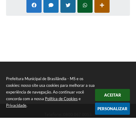
Prefeitura Municipal de Brasilândia - MS e os
cookies: nosso site usa cookies para melhorar a sua
experiência de navegação. Ao continuar você
ACEITAR
concorda com a nossa
Política de Cookies
e
Privacidade
.
PERSONALIZAR
Telefone: 0800 067 0053
Endereço: Rua Elviro Mancini, n° 530, Centro | CEP: 79670-000
Atendimento das 07:00 até 13:00 (MS)
CNPJ: 03.184.058/0001-20