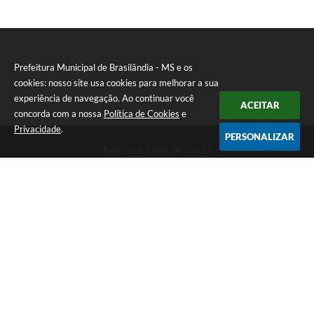
Prefeitura Municipal de Brasilândia - MS e os
cookies: nosso site usa cookies para melhorar a sua
experiência de navegação. Ao continuar você
ACEITAR
concorda com a nossa
Política de Cookies
e
Privacidade
.
PERSONALIZAR
Telefone: 0800 067 0053
Endereço: Rua Elviro Mancini, n° 530, Centro | CEP: 79670-000
Atendimento das 07:00 até 13:00 (MS)
CNPJ: 03.184.058/0001-20
Prefeitura Municipal de Brasilândia - MS
Versão do Sistema:
3.5.3 - 19/06/2026
Portal atualizado em:
06/08/2026 11:11
Dados Abertos