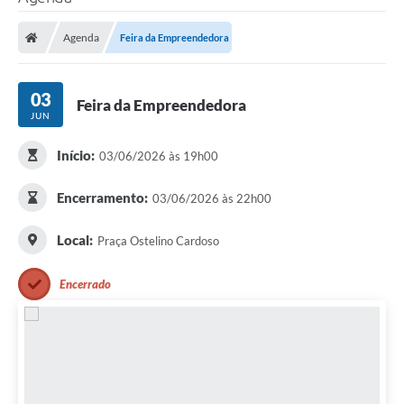
Poder Executivo
Agenda
Feira da Empreendedora
Legislação
Transparência
03
Feira da Empreendedora
JUN
Câmara Municipal
Início:
03/06/2026 às 19h00
Ouvidoria
e-SIC
Encerramento:
03/06/2026 às 22h00
Tributação
Local:
Praça Ostelino Cardoso
Diário Oficial
Encerrado
Outros Editais
Plano de Contratações Anual
Portal da Privacidade