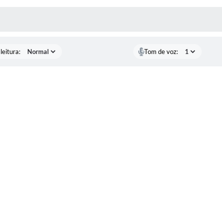
AS MÍDIAS
leitura:
Tom de voz: