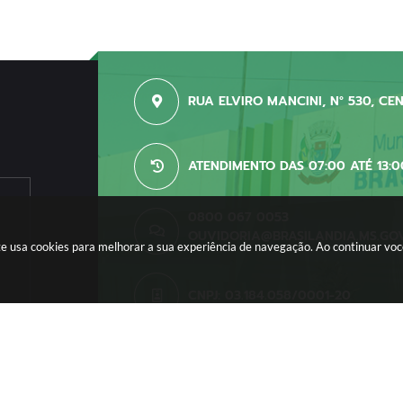
RUA ELVIRO MANCINI, N° 530, CE
ATENDIMENTO DAS 07:00 ATÉ 13:0
0800 067 0053
OUVIDORIA@BRASILANDIA.MS.GO
site usa cookies para melhorar a sua experiência de navegação. Ao continuar v
CNPJ: 03.184.058/0001-20
o do Sistema:
3.5.3 - 19/06/2026
Portal atualizado em:
06/08