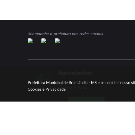
Acompanhe a prefeitura nas redes sociais
Newsletter
Cadastre-se e Receba Informativos
Prefeitura Municipal de Brasilândia - MS e os cookies: nosso 
da Prefeitura
Cookies
e
Privacidade
.
CADASTRAR
Versã