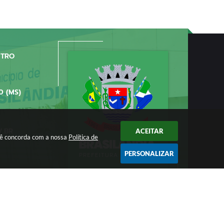
NTRO
0 (MS)
V.BR
ACEITAR
ocê concorda com a nossa
Política de
PERSONALIZAR
/2026 11:11