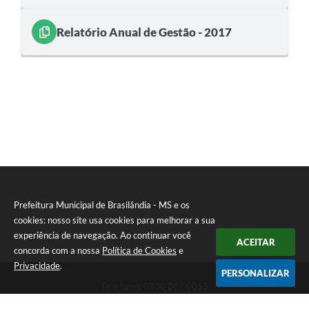
Relatório Anual de Gestão - 2017
Prefeitura Municipal de Brasilândia - MS e os
cookies: nosso site usa cookies para melhorar a sua
experiência de navegação. Ao continuar você
ACEITAR
concorda com a nossa
Política de Cookies
e
Privacidade
.
PERSONALIZAR
Telefone: 0800 067 0053
Endereço: Rua Elviro Mancini, n° 530, Centro | CEP: 79670-000