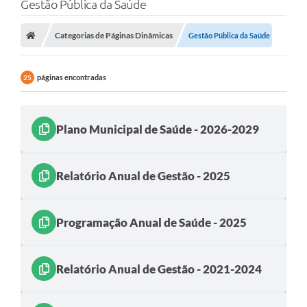
Gestão Pública da Saúde
Poder Executivo
Categorias de Páginas Dinâmicas
Gestão Pública da Saúde
Legislação
Transparência
páginas encontradas
25
Câmara Municipal
Ouvidoria
Plano Municipal de Saúde - 2026-2029
e-SIC
Relatório Anual de Gestão - 2025
Tributação
Diário Oficial
Programação Anual de Saúde - 2025
Outros Editais
Plano de Contratações Anual
Relatório Anual de Gestão - 2021-2024
Portal da Privacidade