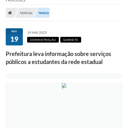
Poder Executivo
Notícias
Notícia
Legislação
Transparência
MAI
19 MAI 2025
19
Câmara Municipal
ADMINISTRAÇÃO
GABINETE
Ouvidoria
Prefeitura leva informação sobre serviços
públicos a estudantes da rede estadual
e-SIC
Tributação
Diário Oficial
Outros Editais
Plano de Contratações Anual
Portal da Privacidade