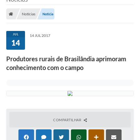
Poder Executivo
Notícias
Notícia
Legislação
Transparência
JUL
14 JUL 2017
14
Câmara Municipal
Ouvidoria
Produtores rurais de Brasilândia aprimoram
conhecimento com o campo
e-SIC
Tributação
Diário Oficial
Outros Editais
Plano de Contratações Anual
COMPARTILHAR
Portal da Privacidade