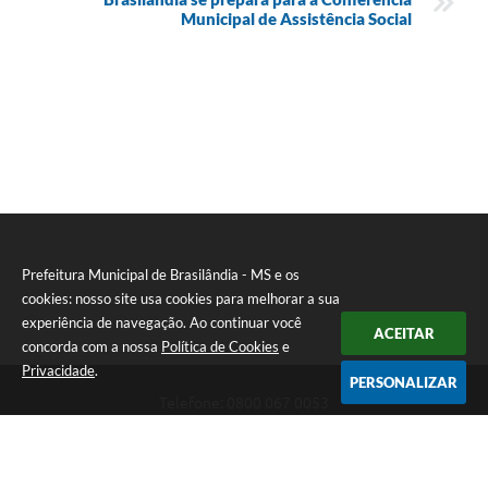
Municipal de Assistência Social
Prefeitura Municipal de Brasilândia - MS e os
cookies: nosso site usa cookies para melhorar a sua
experiência de navegação. Ao continuar você
ACEITAR
concorda com a nossa
Política de Cookies
e
Privacidade
.
PERSONALIZAR
Telefone: 0800 067 0053
Endereço: Rua Elviro Mancini, n° 530, Centro | CEP: 79670-000
Atendimento das 07:00 até 13:00 (MS)
CNPJ: 03.184.058/0001-20