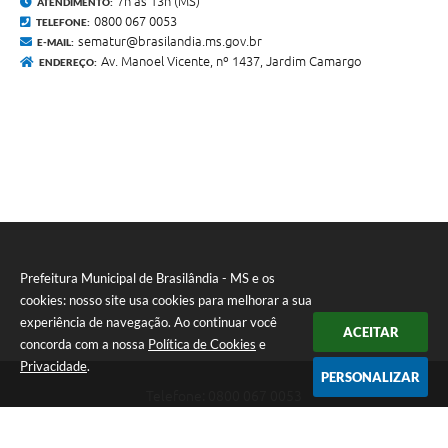
7h às 13h (MS)
ATENDIMENTO:
0800 067 0053
TELEFONE:
sematur@brasilandia.ms.gov.br
E-MAIL:
Av. Manoel Vicente, nº 1437, Jardim Camargo
ENDEREÇO:
Prefeitura Municipal de Brasilândia - MS e os
cookies: nosso site usa cookies para melhorar a sua
experiência de navegação. Ao continuar você
ACEITAR
concorda com a nossa
Política de Cookies
e
Privacidade
.
PERSONALIZAR
Telefone: 0800 067 0053
Endereço: Rua Elviro Mancini, n° 530, Centro | CEP: 79670-000
Atendimento das 07:00 até 13:00 (MS)