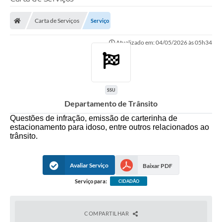
Poder Executivo
Carta de Serviços
Serviço
Legislação
Atualizado em: 04/05/2026 às 05h34
Transparência
Câmara Municipal
Ouvidoria
SSU
Departamento de Trânsito
e-SIC
Questões de infração, emissão de carterinha de
Tributação
estacionamento para idoso, entre outros relacionados ao
trânsito.
Diário Oficial
Avaliar Serviço
Outros Editais
Baixar PDF
Serviço para:
CIDADÃO
Plano de Contratações Anual
Portal da Privacidade
COMPARTILHAR