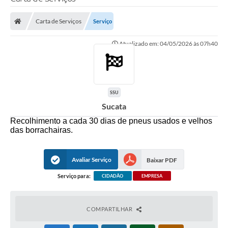
Poder Executivo
Carta de Serviços
Serviço
Legislação
Atualizado em: 04/05/2026 às 07h40
Transparência
Câmara Municipal
Ouvidoria
SSU
Sucata
e-SIC
Recolhimento a cada 30 dias de pneus usados e velhos
Tributação
das borrachairas.
Diário Oficial
Avaliar Serviço
Baixar PDF
Outros Editais
Serviço para:
CIDADÃO
EMPRESA
Plano de Contratações Anual
COMPARTILHAR
Portal da Privacidade