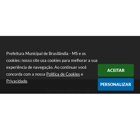
Prefeitura Municipal de Brasilândia - MS e os
cookies: nosso site usa cookies para melhorar a sua
experiência de navegação. Ao continuar você
ACEITAR
concorda com a nossa
Política de Cookies
e
Privacidade
.
PERSONALIZAR
Telefone: 0800 067 0053
Endereço: Rua Elviro Mancini, n° 530, Centro | CEP: 79670-000
Atendimento das 07:00 até 13:00 (MS)
CNPJ: 03.184.058/0001-20
Prefeitura Municipal de Brasilândia - MS
Versão do Sistema:
3.5.3 - 19/06/2026