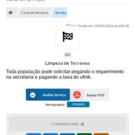
Poder Executivo
Carta de Serviços
Serviço
Legislação
Atualizado em: 04/05/2026 às 05h28
Transparência
Câmara Municipal
Ouvidoria
SSU
Limpeza de Terrenos
e-SIC
Toda população pode solicitar pegando o requerimento
Tributação
na secretaria e pagando a taxa do ufmb.
Diário Oficial
Avaliar Serviço
Baixar PDF
Outros Editais
Serviço para:
CIDADÃO
Plano de Contratações Anual
Portal da Privacidade
COMPARTILHAR