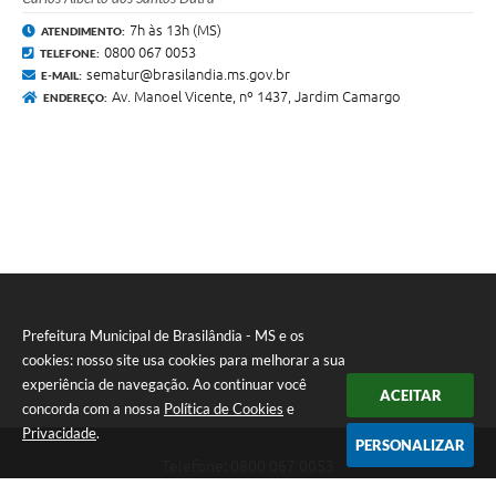
7h às 13h (MS)
ATENDIMENTO:
0800 067 0053
TELEFONE:
sematur@brasilandia.ms.gov.br
E-MAIL:
Av. Manoel Vicente, nº 1437, Jardim Camargo
ENDEREÇO:
Prefeitura Municipal de Brasilândia - MS e os
cookies: nosso site usa cookies para melhorar a sua
experiência de navegação. Ao continuar você
ACEITAR
concorda com a nossa
Política de Cookies
e
Privacidade
.
PERSONALIZAR
Telefone: 0800 067 0053
Endereço: Rua Elviro Mancini, n° 530, Centro | CEP: 79670-000