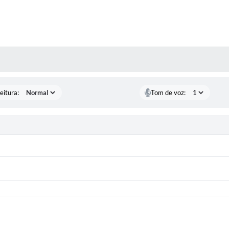
 MÍDIAS
eitura:
Tom de voz: