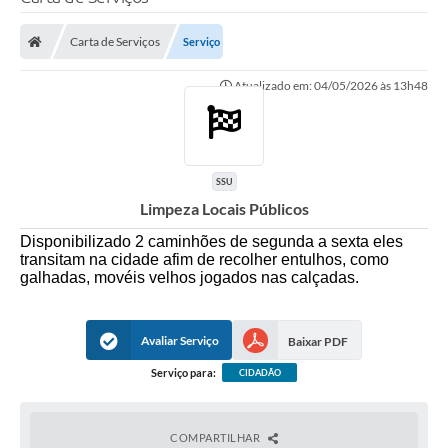
Poder Executivo
Carta de Serviços
Serviço
Legislação
Atualizado em: 04/05/2026 às 13h48
Transparência
Câmara Municipal
Ouvidoria
SSU
Limpeza Locais Públicos
e-SIC
Disponibilizado 2 caminhões de segunda a sexta eles
Tributação
transitam na cidade afim de recolher entulhos, como
galhadas, movéis velhos jogados nas calçadas.
Diário Oficial
Outros Editais
Avaliar Serviço
Baixar PDF
Plano de Contratações Anual
Serviço para:
CIDADÃO
Portal da Privacidade
COMPARTILHAR