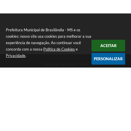
Prefeitura Municipal de Brasilândia - MS e os
cookies: nosso site usa cookies para melhorar a sua
experiência de navegação. Ao continuar você
ACEITAR
concorda com a nossa
Política de Cookies
e
Privacidade
.
PERSONALIZAR
Telefone: 0800 067 0053
Endereço: Rua Elviro Mancini, n° 530, Centro | CEP: 79670-000
Atendimento das 07:00 até 13:00 (MS)
CNPJ: 03.184.058/0001-20
Prefeitura Municipal de Brasilândia - MS
Versão do Sistema:
3.5.3 - 19/06/2026
Portal atualizado em:
06/08/2026 11:11
Dados Abertos