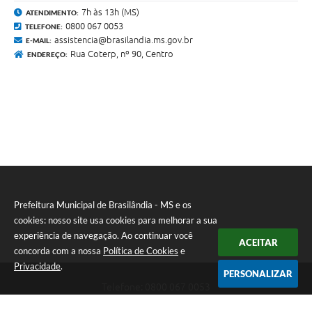
7h às 13h (MS)
ATENDIMENTO:
0800 067 0053
TELEFONE:
assistencia@brasilandia.ms.gov.br
E-MAIL:
Rua Coterp, nº 90, Centro
ENDEREÇO:
Prefeitura Municipal de Brasilândia - MS e os
cookies: nosso site usa cookies para melhorar a sua
experiência de navegação. Ao continuar você
ACEITAR
concorda com a nossa
Política de Cookies
e
Privacidade
.
PERSONALIZAR
Telefone: 0800 067 0053
Endereço: Rua Elviro Mancini, n° 530, Centro | CEP: 79670-000