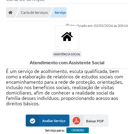
Poder Executivo
Carta de Serviços
Serviço
Legislação
Atualizado em: 02/05/2026 às 20h16
Transparência
Câmara Municipal
Ouvidoria
ASSISTÊNCIA SOCIAL
Atendimento com Assistente Social
e-SIC
É um serviço de acolhimento, escuta qualificada, bem
Tributação
como a elaboração de relatórios de estudos sociais com
encaminhamento para a rede de proteção, orientações,
inclusão nos benefícios sociais, realização de visitas
Diário Oficial
domiciliares, afim de conhecer a realidade social da
família desses indivíduos, proporcionando acesso aos
Outros Editais
direitos básicos.
Plano de Contratações Anual
Avaliar Serviço
Baixar PDF
Portal da Privacidade
Serviço para:
CIDADÃO