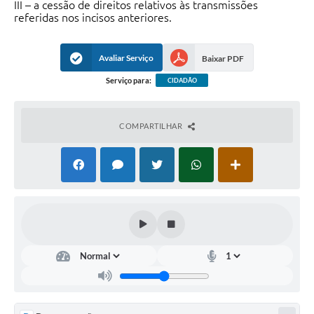
PNAB (Política Nacional Aldir Blanc)
III – a cessão de direitos relativos às transmissões
referidas nos incisos anteriores.
Formulário
Avaliar Serviço
Agenda
Baixar PDF
Serviço para:
CIDADÃO
Contato
COMPARTILHAR