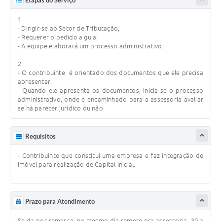
1
- Dirigir-se ao Setor de Tributação;
- Requerer o pedido a guia;
- A equipe elaborará um processo administrativo.
2
- O contribuinte é orientado dos documentos que ele precisa
apresentar;
- Quando ele apresenta os documentos, inicia-se o processo
administrativo, onde é encaminhado para a assessoria avaliar
se há parecer jurídico ou não.
Requisitos
- Contribuinte que constitui uma empresa e faz integração de
imóvel para realização de Capital Inicial.
Prazo para Atendimento
Se da por remessa, no mesmo dia remete pra assessoria 30 a