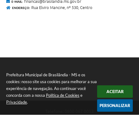
financas@brasilandia.ms.gov.br
E-MAIL:
Rua Elviro Mancine, nº 530, Centro
ENDEREÇO:
Prefeitura Municipal de Brasilândia - MS e os
cookies: nosso site usa cookies para melhorar a sua
experiência de navegação. Ao continuar você
ACEITAR
concorda com a nossa
Política de Cookies
e
Privacidade
.
PERSONALIZAR
Telefone: 0800 067 0053
Endereço: Rua Elviro Mancini, n° 530, Centro | CEP: 79670-000
Atendimento das 07:00 até 13:00 (MS)
CNPJ: 03.184.058/0001-20
Prefeitura Municipal de Brasilândia - MS