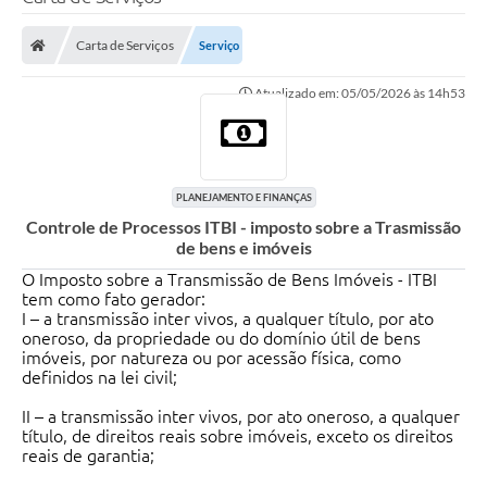
Poder Executivo
Carta de Serviços
Serviço
Legislação
Atualizado em: 05/05/2026 às 14h53
Transparência
Câmara Municipal
Ouvidoria
PLANEJAMENTO E FINANÇAS
Controle de Processos ITBI - imposto sobre a Trasmissão
e-SIC
de bens e imóveis
Tributação
O Imposto sobre a Transmissão de Bens Imóveis - ITBI
tem como fato gerador:
I – a transmissão inter vivos, a qualquer título, por ato
Diário Oficial
oneroso, da propriedade ou do domínio útil de bens
imóveis, por natureza ou por acessão física, como
Outros Editais
definidos na lei civil;
Plano de Contratações Anual
II – a transmissão inter vivos, por ato oneroso, a qualquer
título, de direitos reais sobre imóveis, exceto os direitos
Portal da Privacidade
reais de garantia;