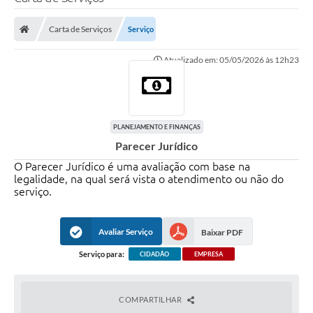
Poder Executivo
Carta de Serviços
Serviço
Legislação
Atualizado em: 05/05/2026 às 12h23
Transparência
Câmara Municipal
Ouvidoria
PLANEJAMENTO E FINANÇAS
Parecer Jurídico
e-SIC
O Parecer Jurídico é uma avaliação com base na
Tributação
legalidade, na qual será vista o atendimento ou não do
serviço.
Diário Oficial
Avaliar Serviço
Baixar PDF
Outros Editais
Serviço para:
CIDADÃO
EMPRESA
Plano de Contratações Anual
Portal da Privacidade
COMPARTILHAR