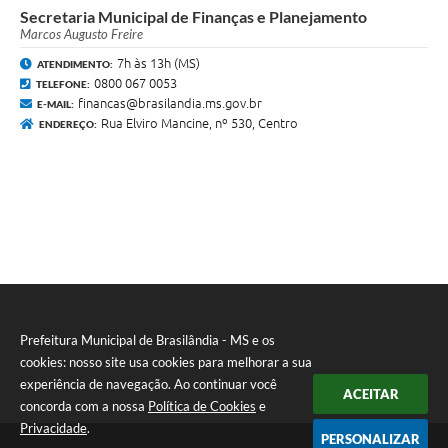
Secretaria Municipal de Finanças e Planejamento
Marcos Augusto Freire
7h às 13h (MS)
ATENDIMENTO:
0800 067 0053
TELEFONE:
financas@brasilandia.ms.gov.br
E-MAIL:
Rua Elviro Mancine, nº 530, Centro
ENDEREÇO:
Prefeitura Municipal de Brasilândia - MS e os
cookies: nosso site usa cookies para melhorar a sua
experiência de navegação. Ao continuar você
ACEITAR
concorda com a nossa
Política de Cookies
e
Privacidade
.
PERSONALIZAR