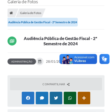
Galeria de Fotos
Poder Executivo
Galeria de Fotos
Legislação
Audiência Pública de Gestão Fiscal - 2º Semestre de 2024
Transparência
Câmara Municipal
Audiência Pública de Gestão Fiscal - 2º
Semestre de 2024
Ouvidoria
e-SIC
28/01/2025
29 fotos
ADMINISTRAÇÃO
Tributação
Diário Oficial
Outros Editais
COMPARTILHAR
Plano de Contratações Anual
Portal da Privacidade