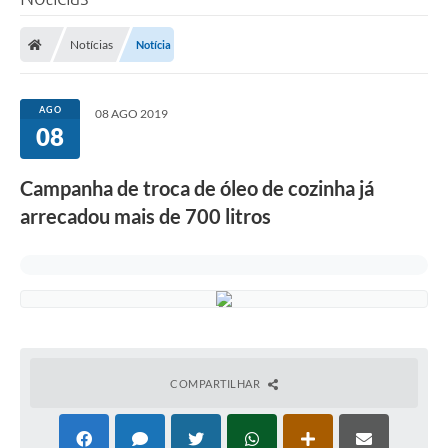
Poder Executivo
Notícias
Notícia
Legislação
Transparência
AGO
08 AGO 2019
08
Câmara Municipal
Ouvidoria
Campanha de troca de óleo de cozinha já
arrecadou mais de 700 litros
e-SIC
Tributação
Diário Oficial
Outros Editais
Plano de Contratações Anual
COMPARTILHAR
Portal da Privacidade