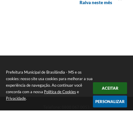
Raiva neste mês
Prefeitura Municipal de Brasilândia - MS e os
cookies: nosso site usa cookies para melhorar a sua
experiência de navegação. Ao continuar você
ACEITAR
concorda com a nossa
Política de Cookies
e
Privacidade
.
PERSONALIZAR
Telefone: 0800 067 0053
Endereço: Rua Elviro Mancini, n° 530, Centro | CEP: 79670-000
Atendimento das 07:00 até 13:00 (MS)
CNPJ: 03.184.058/0001-20
Prefeitura Municipal de Brasilândia - MS