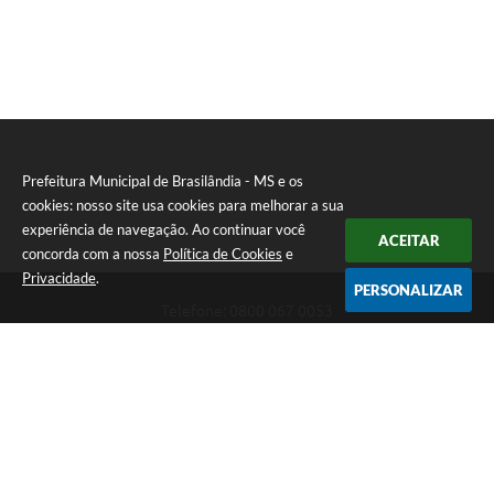
Prefeitura Municipal de Brasilândia - MS e os
cookies: nosso site usa cookies para melhorar a sua
experiência de navegação. Ao continuar você
ACEITAR
concorda com a nossa
Política de Cookies
e
Privacidade
.
PERSONALIZAR
Telefone: 0800 067 0053
Endereço: Rua Elviro Mancini, n° 530, Centro | CEP: 79670-000
Atendimento das 07:00 até 13:00 (MS)
CNPJ: 03.184.058/0001-20
Prefeitura Municipal de Brasilândia - MS
Versão do Sistema:
3.5.3 - 19/06/2026