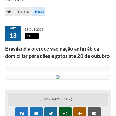
Poder Executivo
Notícias
Notícia
Legislação
Transparência
OUT
13 OUT 2025
13
Câmara Municipal
SAÚDE
Ouvidoria
Brasilândia oferece vacinação antirrábica
domiciliar para cães e gatos até 20 de outubro
e-SIC
Tributação
Diário Oficial
Outros Editais
Plano de Contratações Anual
COMPARTILHAR
Portal da Privacidade