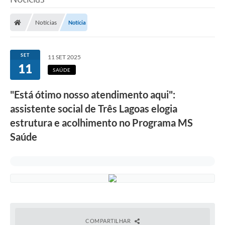
Poder Executivo
Notícias
Notícia
Legislação
Transparência
SET
11 SET 2025
11
Câmara Municipal
SAÚDE
Ouvidoria
"Está ótimo nosso atendimento aqui":
assistente social de Três Lagoas elogia
e-SIC
estrutura e acolhimento no Programa MS
Tributação
Saúde
Diário Oficial
Outros Editais
Plano de Contratações Anual
Portal da Privacidade
COMPARTILHAR