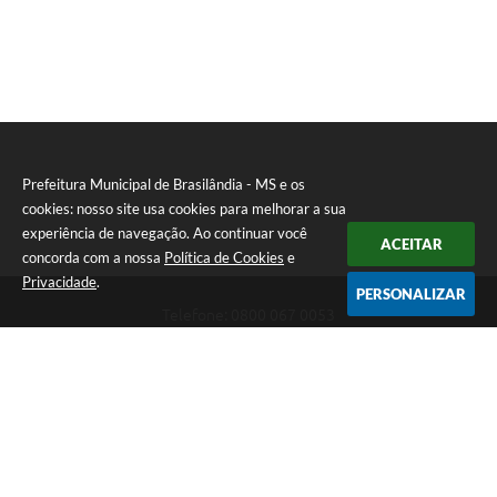
Prefeitura Municipal de Brasilândia - MS e os
cookies: nosso site usa cookies para melhorar a sua
experiência de navegação. Ao continuar você
ACEITAR
concorda com a nossa
Política de Cookies
e
Privacidade
.
PERSONALIZAR
Telefone: 0800 067 0053
Endereço: Rua Elviro Mancini, n° 530, Centro | CEP: 79670-000
Atendimento das 07:00 até 13:00 (MS)
CNPJ: 03.184.058/0001-20
Prefeitura Municipal de Brasilândia - MS
Versão do Sistema:
3.5.3 - 19/06/2026