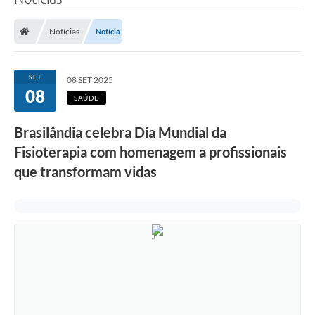
Poder Executivo
Notícias
Notícia
Legislação
Transparência
SET
08 SET 2025
08
Câmara Municipal
SAÚDE
Ouvidoria
Brasilândia celebra Dia Mundial da
Fisioterapia com homenagem a profissionais
e-SIC
que transformam vidas
Tributação
Diário Oficial
Outros Editais
Plano de Contratações Anual
Portal da Privacidade