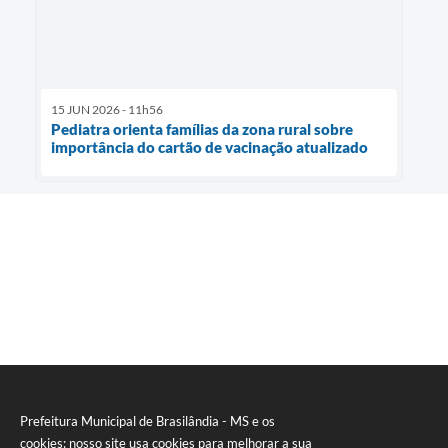
15 JUN 2026 - 11h56
Pediatra orienta famílias da zona rural sobre
importância do cartão de vacinação atualizado
Prefeitura Municipal de Brasilândia - MS e os
cookies: nosso site usa cookies para melhorar a sua