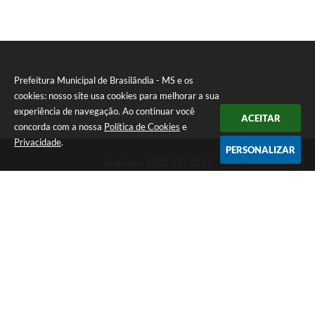
Prefeitura Municipal de Brasilândia - MS e os
cookies: nosso site usa cookies para melhorar a sua
experiência de navegação. Ao continuar você
ACEITAR
concorda com a nossa
Política de Cookies
e
Privacidade
.
PERSONALIZAR
Telefone: 0800 067 0053
Endereço: Rua Elviro Mancini, n° 530, Centro | CEP: 79670-000
Atendimento das 07:00 até 13:00 (MS)
CNPJ: 03.184.058/0001-20
Prefeitura Municipal de Brasilândia - MS
Versão do Sistema:
3.5.3 - 19/06/2026
Portal atualizado em:
06/08/2026 11:11
Dados Abertos