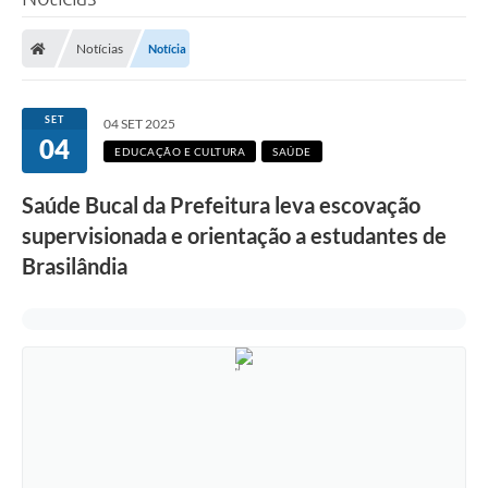
Poder Executivo
Notícias
Notícia
Legislação
Transparência
SET
04 SET 2025
04
Câmara Municipal
EDUCAÇÃO E CULTURA
SAÚDE
Ouvidoria
Saúde Bucal da Prefeitura leva escovação
supervisionada e orientação a estudantes de
e-SIC
Brasilândia
Tributação
Diário Oficial
Outros Editais
Plano de Contratações Anual
Portal da Privacidade