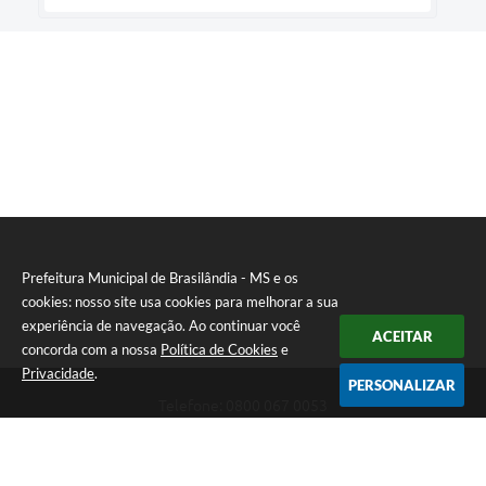
Prefeitura Municipal de Brasilândia - MS e os
cookies: nosso site usa cookies para melhorar a sua
experiência de navegação. Ao continuar você
ACEITAR
concorda com a nossa
Política de Cookies
e
Privacidade
.
PERSONALIZAR
Telefone: 0800 067 0053
Endereço: Rua Elviro Mancini, n° 530, Centro | CEP: 79670-000
Atendimento das 07:00 até 13:00 (MS)
CNPJ: 03.184.058/0001-20