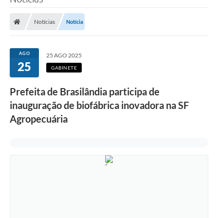
Poder Executivo
Notícias
Notícia
Legislação
Transparência
AGO
25 AGO 2025
25
Câmara Municipal
GABINETE
Ouvidoria
Prefeita de Brasilândia participa de
inauguração de biofábrica inovadora na SF
e-SIC
Agropecuária
Tributação
Diário Oficial
Outros Editais
Plano de Contratações Anual
Portal da Privacidade