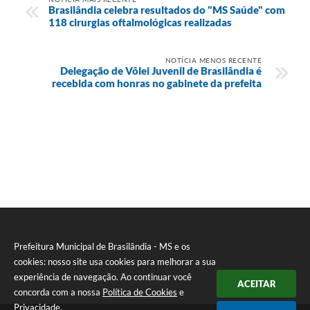
Brasilândia celebra resultados do "MS Saúde" com
118 cirurgias oftalmológicas realizadas
NOTÍCIA MENOS RECENTE
Delegação de Vôlei Juvenil de Brasilândia é
recebida com honras no gabinete da prefeita
Prefeitura Municipal de Brasilândia - MS e os
cookies: nosso site usa cookies para melhorar a sua
experiência de navegação. Ao continuar você
ACEITAR
concorda com a nossa
Política de Cookies
e
Privacidade
.