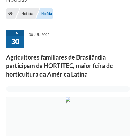
Poder Executivo
Notícias
Notícia
Legislação
Transparência
JUN
30 JUN 2025
30
Câmara Municipal
Ouvidoria
Agricultores familiares de Brasilândia
participam da HORTITEC, maior feira de
e-SIC
horticultura da América Latina
Tributação
Diário Oficial
Outros Editais
Plano de Contratações Anual
Portal da Privacidade