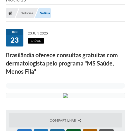
Poder Executivo
Notícias
Notícia
Legislação
Transparência
JUN
23 JUN 2025
23
Câmara Municipal
SAÚDE
Ouvidoria
Brasilândia oferece consultas gratuitas com
dermatologista pelo programa "MS Saúde,
e-SIC
Menos Fila"
Tributação
Diário Oficial
Outros Editais
Plano de Contratações Anual
Portal da Privacidade
COMPARTILHAR