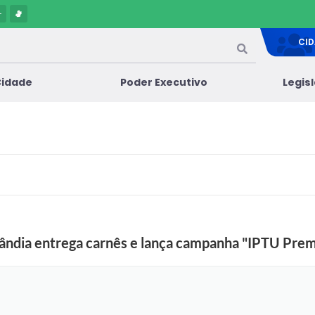
-
CI
Cidade
Poder Executivo
Legis
lândia entrega carnês e lança campanha "IPTU Pre