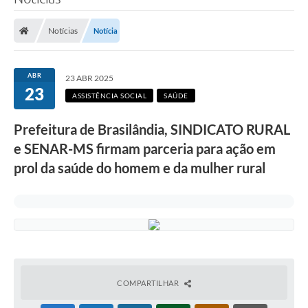
Poder Executivo
Notícias
Notícia
Legislação
Transparência
ABR
23 ABR 2025
23
Câmara Municipal
ASSISTÊNCIA SOCIAL
SAÚDE
Ouvidoria
Prefeitura de Brasilândia, SINDICATO RURAL
e SENAR-MS firmam parceria para ação em
e-SIC
prol da saúde do homem e da mulher rural
Tributação
Diário Oficial
Outros Editais
Plano de Contratações Anual
Portal da Privacidade
COMPARTILHAR