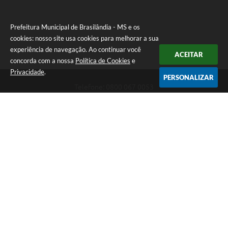
Prefeitura Municipal de Brasilândia - MS e os
cookies: nosso site usa cookies para melhorar a sua
experiência de navegação. Ao continuar você
ACEITAR
concorda com a nossa
Política de Cookies
e
Privacidade
.
PERSONALIZAR
Telefone: 0800 067 0053
Endereço: Rua Elviro Mancini, n° 530, Centro | CEP: 79670-000
Atendimento das 07:00 até 13:00 (MS)
CNPJ: 03.184.058/0001-20
Prefeitura Municipal de Brasilândia - MS
Versão do Sistema:
3.5.3 - 19/06/2026
Portal atualizado em:
06/08/2026 11:11
Dados Abertos
Copyright Instar - 2006-2026. Todos os direitos reservados -
Instar Tecnologia