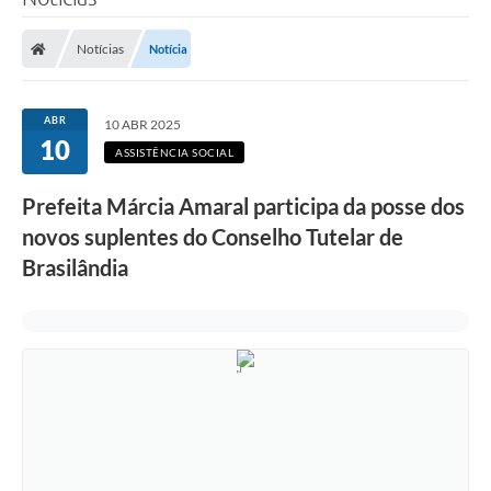
Poder Executivo
Notícias
Notícia
Legislação
Transparência
ABR
10 ABR 2025
10
Câmara Municipal
ASSISTÊNCIA SOCIAL
Ouvidoria
Prefeita Márcia Amaral participa da posse dos
novos suplentes do Conselho Tutelar de
e-SIC
Brasilândia
Tributação
Diário Oficial
Outros Editais
Plano de Contratações Anual
Portal da Privacidade