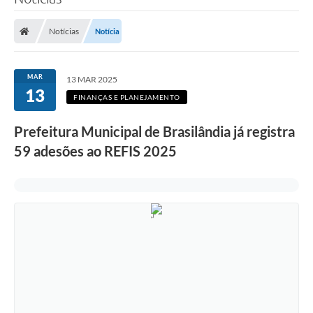
Poder Executivo
Notícias
Notícia
Legislação
Transparência
MAR
13 MAR 2025
13
Câmara Municipal
FINANÇAS E PLANEJAMENTO
Ouvidoria
Prefeitura Municipal de Brasilândia já registra
59 adesões ao REFIS 2025
e-SIC
Tributação
Diário Oficial
Outros Editais
Plano de Contratações Anual
Portal da Privacidade