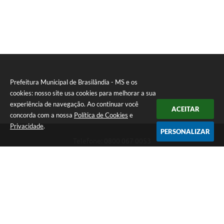
Prefeitura Municipal de Brasilândia - MS e os
cookies: nosso site usa cookies para melhorar a sua
experiência de navegação. Ao continuar você
ACEITAR
concorda com a nossa
Política de Cookies
e
Privacidade
.
PERSONALIZAR
Telefone: 0800 067 0053
Endereço: Rua Elviro Mancini, n° 530, Centro | CEP: 79670-000
Atendimento das 07:00 até 13:00 (MS)
CNPJ: 03.184.058/0001-20
Prefeitura Municipal de Brasilândia - MS
Versão do Sistema:
3.5.3 - 19/06/2026