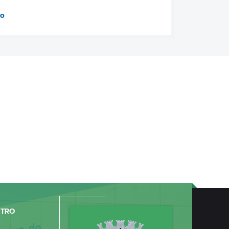
do
NTRO