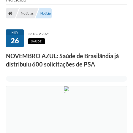
Poder Executivo
Notícias
Notícia
Legislação
Transparência
NOV
26 NOV 2021
26
Câmara Municipal
SAÚDE
Ouvidoria
NOVEMBRO AZUL: Saúde de Brasilândia já
distribuiu 600 solicitações de PSA
e-SIC
Tributação
Diário Oficial
Outros Editais
Plano de Contratações Anual
Portal da Privacidade