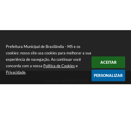
Prefeitura Municipal de Brasilândia - MS e os
cookies: nosso site usa cookies para melhorar a sua
experiência de navegação. Ao continuar você
ACEITAR
concorda com a nossa
Política de Cookies
e
Privacidade
.
PERSONALIZAR
Telefone: 0800 067 0053
Endereço: Rua Elviro Mancini, n° 530, Centro | CEP: 79670-000
Atendimento das 07:00 até 13:00 (MS)
CNPJ: 03.184.058/0001-20
Prefeitura Municipal de Brasilândia - MS
Versão do Sistema:
3.5.3 - 19/06/2026
Portal atualizado em:
06/08/2026 11:11
Dados Abertos