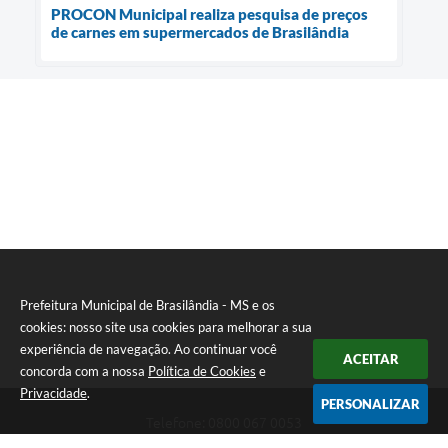
PROCON Municipal realiza pesquisa de preços
de carnes em supermercados de Brasilândia
Prefeitura Municipal de Brasilândia - MS e os
cookies: nosso site usa cookies para melhorar a sua
experiência de navegação. Ao continuar você
ACEITAR
concorda com a nossa
Política de Cookies
e
Privacidade
.
PERSONALIZAR
Telefone: 0800 067 0053
Endereço: Rua Elviro Mancini, n° 530, Centro | CEP: 79670-000