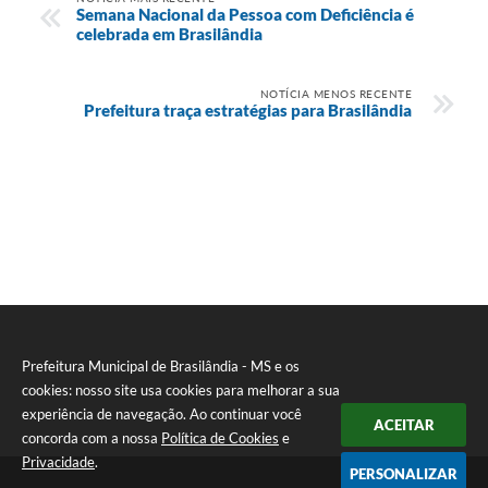
Semana Nacional da Pessoa com Deficiência é
celebrada em Brasilândia
NOTÍCIA MENOS RECENTE
Prefeitura traça estratégias para Brasilândia
Prefeitura Municipal de Brasilândia - MS e os
cookies: nosso site usa cookies para melhorar a sua
experiência de navegação. Ao continuar você
ACEITAR
concorda com a nossa
Política de Cookies
e
Privacidade
.
PERSONALIZAR