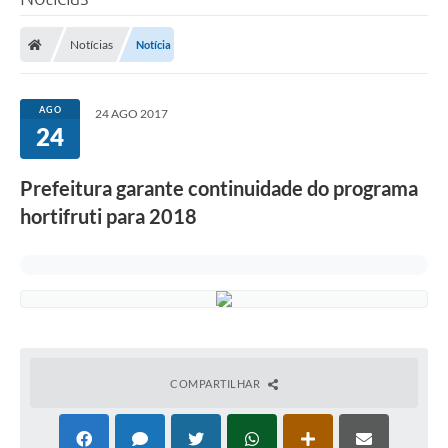
Poder Executivo
Notícias
Notícia
Legislação
Transparência
AGO
24 AGO 2017
24
Câmara Municipal
Ouvidoria
Prefeitura garante continuidade do programa
hortifruti para 2018
e-SIC
Tributação
Diário Oficial
Outros Editais
Plano de Contratações Anual
COMPARTILHAR
Portal da Privacidade