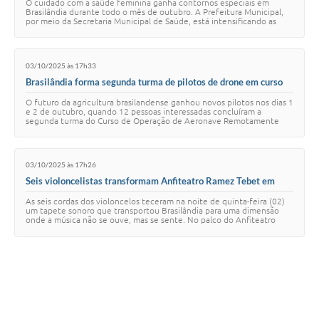
O cuidado com a saúde feminina ganha contornos especiais em
Brasilândia durante todo o mês de outubro. A Prefeitura Municipal,
por meio da Secretaria Municipal de Saúde, está intensificando as
ações de prevenção e diagnó…
03/10/2025 às 17h33
Brasilândia forma segunda turma de pilotos de drone em curso
que alia tecnologia e sustentabilidade rural
O futuro da agricultura brasilandense ganhou novos pilotos nos dias 1
e 2 de outubro, quando 12 pessoas interessadas concluíram a
segunda turma do Curso de Operação de Aeronave Remotamente
Pilotada (Drone), realizado pel…
03/10/2025 às 17h26
Seis violoncelistas transformam Anfiteatro Ramez Tebet em
santuário de emoções em noite histórica para Brasilândia
As seis cordas dos violoncelos teceram na noite de quinta-feira (02)
um tapete sonoro que transportou Brasilândia para uma dimensão
onde a música não se ouve, mas se sente. No palco do Anfiteatro
Ramez Tebet, as musicist…