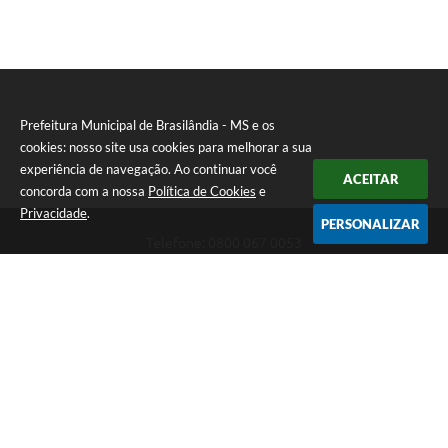
Prefeitura Municipal de Brasilândia - MS e os
cookies: nosso site usa cookies para melhorar a sua
experiência de navegação. Ao continuar você
ACEITAR
concorda com a nossa
Política de Cookies
e
Privacidade
.
PERSONALIZAR
Telefone: 0800 067 0053
Endereço: Rua Elviro Mancini, n° 530, Centro | CEP: 79670-000
Atendimento das 07:00 até 13:00 (MS)
CNPJ: 03.184.058/0001-20
Prefeitura Municipal de Brasilândia - MS
Versão do Sistema:
3.5.3 - 19/06/2026
Portal atualizado em:
06/08/2026 11:11
Dados Abertos