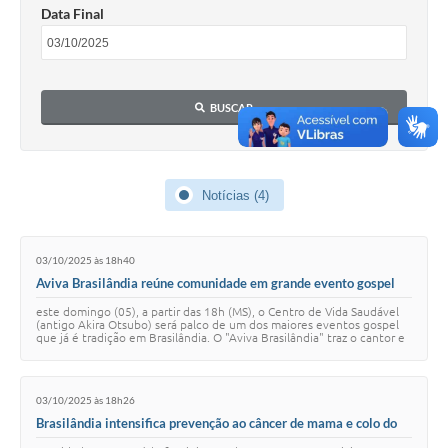
PNAB (Política Nacional Aldir Blanc)
Data Final
Formulário
Agenda
BUSCAR
Contato
Notícias (4)
03/10/2025 às 18h40
Aviva Brasilândia reúne comunidade em grande evento gospel
com Samuel Mariano neste domingo (05)
este domingo (05), a partir das 18h (MS), o Centro de Vida Saudável
(antigo Akira Otsubo) será palco de um dos maiores eventos gospel
que já é tradição em Brasilândia. O "Aviva Brasilândia" traz o cantor e
pastor Samuel …
03/10/2025 às 18h26
Brasilândia intensifica prevenção ao câncer de mama e colo do
útero com atendimento especial durante Outubro Rosa