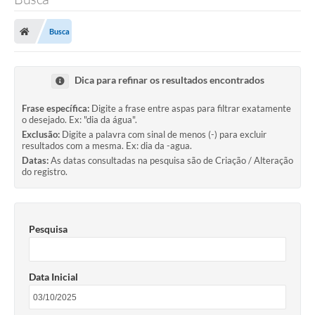
Poder Executivo
Busca
Legislação
Transparência
Dica para refinar os resultados encontrados
Câmara Municipal
Frase específica:
Digite a frase entre aspas para filtrar exatamente
o desejado. Ex: "dia da água".
Ouvidoria
Exclusão:
Digite a palavra com sinal de menos (-) para excluir
resultados com a mesma. Ex: dia da -agua.
e-SIC
Datas:
As datas consultadas na pesquisa são de Criação / Alteração
do registro.
Tributação
Diário Oficial
Pesquisa
Outros Editais
Plano de Contratações Anual
Data Inicial
Portal da Privacidade